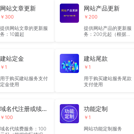
官网、小程序；并提供
售商城功能的PC官网、
一次性内容制作上传服
网站文章更新
移动官网、小程序；并
网站产品更新
务。（此价格不含系统
提供一次性内容制作上
￥300
￥200
费用）
传服务。（此价格不含
系统费用）
提供网站文章的更新服
提供网站产品的更新服
务：10篇起
务：200元起（根据实
际情况收取费用）
建站定金
建站尾款
￥1
￥1
用于购买建站服务支付
用于购买建站服务尾款
定金使用
支付使用
域名代注册或续费服务
功能定制
￥100
￥1
域名代续费服务：100
网站功能定制服务