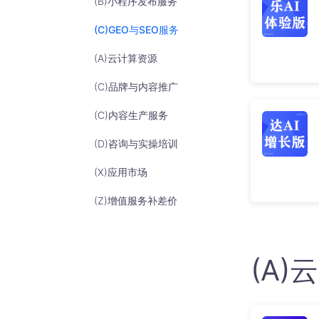
(B)小程序发布服务
获取所有媒体号内容一键分发全
网
(C)GEO与SEO服务
(A)云计算资源
(C)品牌与内容推广
(C)内容生产服务
(D)咨询与实操培训
(X)应用市场
(Z)增值服务补差价
(A