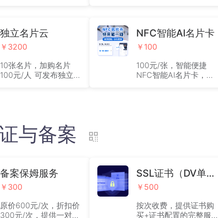
名片账号的价格标准为
告，需要支付100元/张/
100元/人/年，仅可使用
年，付费用户建议使用
电子名片相关功能。
独立发布的小程序，不
独立名片云
会含有任何推广广告。
NFC智能AI名片卡
￥3200
￥100
10张名片，加购名片
100元/张，智能便捷
100元/人 可发布独立名
NFC智能AI名片卡，拍
片小程序，无平台广告
下后，联系官方客服，
（含门户站点云系统1
提供地址，实物邮件。
年）
)认证与备案
备案保姆服务
SSL证书（DV单域名证书安装）
￥300
￥500
原价600元/次，折扣价
按次收费，提供证书购
300元/次，提供一对一
买+证书配置的完整服