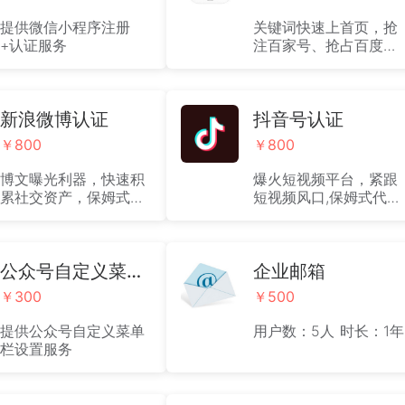
提供微信小程序注册
关键词快速上首页，抢
+认证服务
注百家号、抢占百度
APP流量入口，百度官
方有保障!
新浪微博认证
抖音号认证
￥800
￥800
博文曝光利器，快速积
爆火短视频平台，紧跟
累社交资产，保姆式代
短视频风口,保姆式代认
认证服务，下单后有专
证服务，下单后有专属
属客服一对一对接。解
客服一对一对接。解决
决企业自身不熟悉流
企业自身不熟悉流程，
程，费时费力问题。
公众号自定义菜单栏设置
费时费力问题。
企业邮箱
￥300
￥500
提供公众号自定义菜单
用户数：5人 时长：1年
栏设置服务