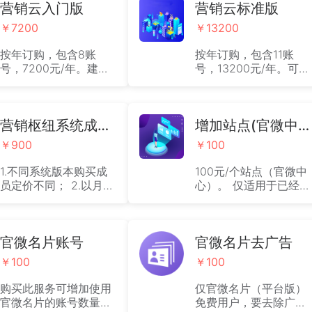
营销云入门版
营销云标准版
￥7200
￥13200
按年订购，包含8账
按年订购，包含11账
号，7200元/年。建立
号，13200元/年。可搭
具备SEO/SEM、全员营
建独立网站营销系统
销，连接社交媒体账户
外，还将拥有官方品牌
能力的品牌化、社交化
商城与小程序商城，实
官方网站平台，满足全
营销枢纽系统成员账号（团队成员及管理账号）
现全网、全场景在线购
增加站点(官微中心)个数
网营销、新媒体推广获
物和分销裂变，适用于
￥900
￥100
客的需求，为企业实现
品牌企业、电商与准备
在线营销的数字化经
从事社交电商的企业实
1.不同系统版本购买成
100元/个站点（官微中
营。
现综合的数字化运营。
员定价不同； 2.以月为
心）。 仅适用于已经订
单位定价，一年起售；
购系统的客户，不支持
3.详情见详情页文字说
无系统纯购买企业官微
明；
中心账号数量。
官微名片账号
官微名片去广告
￥100
￥100
购买此服务可增加使用
仅官微名片（平台版）
官微名片的账号数量。
免费用户，要去除广