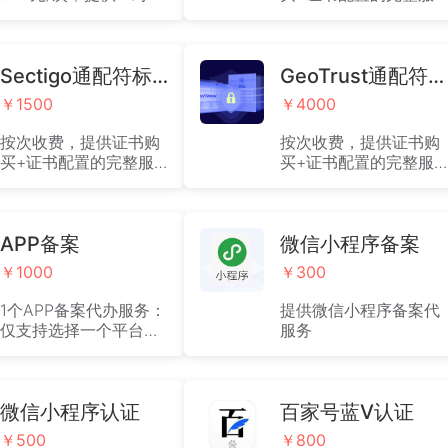
保姆式备案服务
务，适合企业型网站安
装（2026年3月15日
起：新颁发的SSL/TLS
Sectigo通配符标准版DV
证书有效期缩短至200
GeoTrust通配符企业版OV
天）
￥1500
￥4000
按次收费，提供证书购
按次收费，提供证书购
买+证书配置的完整服
买+证书配置的完整服
务，适用于保护同级别
务，适用于保护同级别
下无限个子域名（2026
下无限个子域名（2026
年3月15日起：新颁发
年3月15日起：新颁发
的SSL/TLS证书有效期
APP备案
的SSL/TLS证书有效期
微信小程序备案
缩短至200天）
缩短至200天）
￥1000
￥300
1个APP备案代办服务：
提供微信小程序备案代
仅支持选择一个平台
服务
（安卓 或者 IOS），适
用于中国大陆地区的
APP 备案，不包括 ICP
备案、公安机关备案等
微信小程序认证
百家号蓝V认证
其他类备案。
￥500
￥800