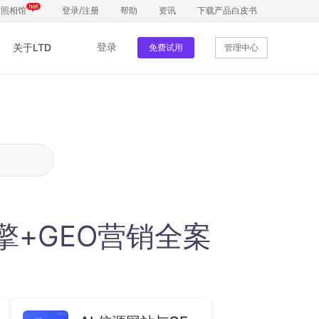
达照相馆
登录
/
注册
帮助
资讯
下载产品白皮书
登录
关于LTD
管理中心
免费试用
数据中台
数据管理
自动归集
把控全局，数据全面监听变化让数据为
营销指南
客户管理
获客提效
让每个客户都被第一时间接待帮助企业
引擎+GEO营销全案
提升销售业绩
官微中心APP
移动数字化营销手机管理一目了然