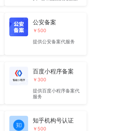
务。适用于多个单域名
+通配符的混合型保护
方式，域名保护更加全
面。（2026年3月15日
公安备案
起：新颁发的SSL/TLS
￥500
证书有效期缩短至200
天）
提供公安备案代服务
百度小程序备案
￥300
提供百度小程序备案代
服务
知乎机构号认证
￥500