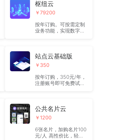
枢纽云
￥79200
按年订购。可按需定制
业务功能，实现数字化
经营改造。 专属客户成
功经理提供日常指导与
使用培训；免费对接、
推荐专业外部数字化咨
站点云基础版
询顾问；包含数字化改
￥350
造前期可行性调研；可
根据实际业务场景，提
按年订购，350元/年，
供专业数字化定制开发
注册账号即可免费试用
方案；可根据定制方案
站点云基础版30天。适
实施业务功能与主题样
用于小微企业、初创团
式开发。
队实现在线营销获客。
公共名片云
￥1200
6张名片，加购名片100
元/人 高性价比，轻松