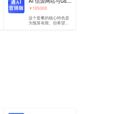
AI 信源网站与GEO营销服务全案·通AI营销版
￥135000
这个套餐的核心特色是
为预算有限、但希望快
速建立全球化数字形象
并开展基础营销的企
业，提供一个高性价比
的入门级整合方案。