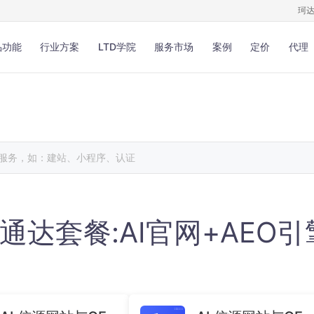
珂
品功能
行业方案
LTD学院
服务市场
案例
定价
代理
营销
链接推广
营销
业务表单
、视频、文件等内容管理安全存
用于调研、报名、预约和投票
随用随取
获取反馈数据
营销
官微名片
分享、分发和对应数据分析更多
微名片降低沟通成本帮助销客
乐通达套餐:AI官网+AEO
光和引流
推广链接
一站式推广服务SEO检测优化
在线客服
与客户在线沟通