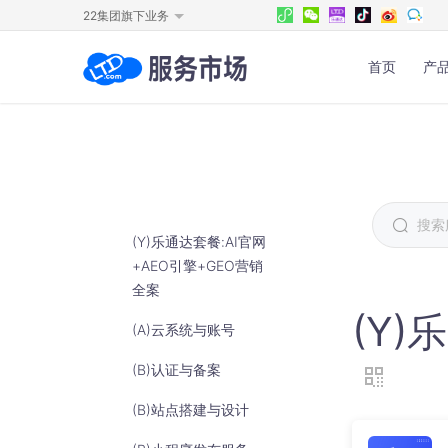
22集团旗下业务
首页
产
官网宣发
物料
官网建设
内容
私域流量营销解决方案分享和获
文章
客的新型网站
库，
(Y)乐通达套餐:AI官网
+AEO引擎+GEO营销
官方商城
全员
全案
线上营销线下引流带客增效
一键
(Y)
的曝
(A)云系统与账号
全网小程序
助力企业构建多应用场景低成本
(B)认证与备案
轻松获客
(B)站点搭建与设计
全媒体营销