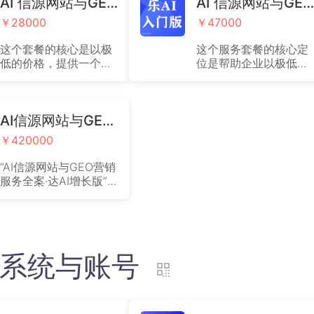
AI 信源网站与GEO营销服务全案·乐AI体验版
AI 信源网站与GEO营销服务全案·乐AI入门版
￥28000
￥47000
这个套餐的核心是以极
这个服务套餐的核心定
低的价格，提供一个轻
位是帮助企业以极低的
量级、带有效果承诺的
成本，快速拥有一个基
数字化营销入门方案。
础的数字化营销工具。
AI信源网站与GEO营销服务全案·达AI增长版
￥420000
“AI信源网站与GEO营销
服务全案·达AI增长版”
的产品，是一个高投
入、重服务的综合性数
字营销解决方案，其核
心价值与风险都相当清
晰。
)云系统与账号