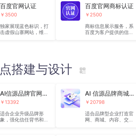
百度官网认证
百度官网商标认证
￥3500
￥2500
独家展现蓝色标识，打
商标信息展示服务，系
击虚假山寨网站，维护
百度为客户提供的信息
网民与客户权益（仅支
展示模块与网络空间的
持公司全称的认证，如
技术服务，供客户进行
需品牌词官网认证费用
自拟信息的展示：2500
请咨询客服）,按年收取
元/年
费用：3500元/年
)站点搭建与设计
AI信源品牌官网设计版(B1)
AI 信源品牌商城旗舰版(B2)
￥13392
￥20798
适合企业升级品牌形
适合品牌型企业打造官
象，强化信任背书和高
网、商城、内容、交易
质量线索转化，为商家
一体化经营阵地，为商
提供搭建PC官网、移动
家提供搭建含有在线零