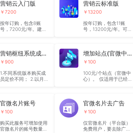
营销云入门版
营销云标准版
￥7200
￥13200
按年订购，包含8账
按年订购，包含11账
号，7200元/年。建立
号，13200元/年。可搭
具备SEO/SEM、全员营
建独立网站营销系统
销，连接社交媒体账户
外，还将拥有官方品牌
能力的品牌化、社交化
商城与小程序商城，实
官方网站平台，满足全
营销枢纽系统成员账号（团队成员及管理账号）
现全网、全场景在线购
增加站点(官微中心)个数
网营销、新媒体推广获
物和分销裂变，适用于
￥900
￥100
客的需求，为企业实现
品牌企业、电商与准备
在线营销的数字化经
从事社交电商的企业实
1.不同系统版本购买成
100元/个站点（官微中
营。
现综合的数字化运营。
员定价不同； 2.以月为
心）。 仅适用于已经订
单位定价，一年起售；
购系统的客户，不支持
3.详情见详情页文字说
无系统纯购买企业官微
明；
中心账号数量。
官微名片账号
官微名片去广告
￥100
￥100
购买此服务可增加使用
仅官微名片（平台版）
官微名片的账号数量。
免费用户，要去除广