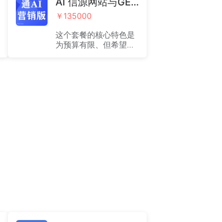
AI 信源网站与GEO营销服务全案·通AI营销版
￥135000
这个套餐的核心特色是
为预算有限、但希望快
速建立全球化数字形象
并开展基础营销的企
业，提供一个高性价比
的入门级整合方案。