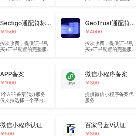
保姆式备案服务
务，适合企业型网站安
装（2026年3月15日
起：新颁发的SSL/TLS
Sectigo通配符标准版DV
证书有效期缩短至200
GeoTrust通配符企业版OV
天）
￥1500
￥4000
按次收费，提供证书购
按次收费，提供证书购
买+证书配置的完整服
买+证书配置的完整服
务，适用于保护同级别
务，适用于保护同级别
下无限个子域名（2026
下无限个子域名（2026
年3月15日起：新颁发
年3月15日起：新颁发
的SSL/TLS证书有效期
APP备案
的SSL/TLS证书有效期
微信小程序备案
缩短至200天）
缩短至200天）
￥1000
￥300
1个APP备案代办服务：
提供微信小程序备案代
仅支持选择一个平台
服务
（安卓 或者 IOS），适
用于中国大陆地区的
APP 备案，不包括 ICP
备案、公安机关备案等
微信小程序认证
百家号蓝V认证
其他类备案。
￥500
￥800