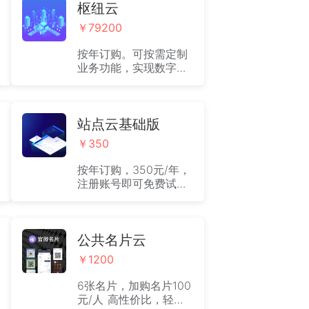
枢纽云
￥79200
按年订购。可按需定制
业务功能，实现数字化
经营改造。 专属客户成
功经理提供日常指导与
使用培训；免费对接、
推荐专业外部数字化咨
站点云基础版
询顾问；包含数字化改
￥350
造前期可行性调研；可
根据实际业务场景，提
按年订购，350元/年，
供专业数字化定制开发
注册账号即可免费试用
方案；可根据定制方案
站点云基础版30天。适
实施业务功能与主题样
用于小微企业、初创团
式开发。
队实现在线营销获客。
公共名片云
￥1200
6张名片，加购名片100
元/人 高性价比，轻松