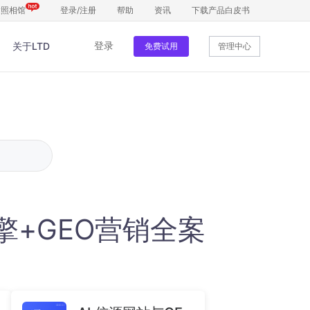
达照相馆
登录
/
注册
帮助
资讯
下载产品白皮书
登录
关于LTD
管理中心
免费试用
数据中台
数据管理
自动归集
把控全局，数据全面监听变化让数据为
营销指南
客户管理
获客提效
让每个客户都被第一时间接待帮助企业
引擎+GEO营销全案
提升销售业绩
官微中心APP
移动数字化营销手机管理一目了然