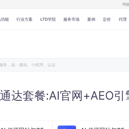
珂
品功能
行业方案
LTD学院
服务市场
案例
定价
代理
营销
链接推广
营销
业务表单
、视频、文件等内容管理安全存
用于调研、报名、预约和投票
随用随取
获取反馈数据
营销
官微名片
分享、分发和对应数据分析更多
微名片降低沟通成本帮助销客
乐通达套餐:AI官网+AEO
光和引流
推广链接
一站式推广服务SEO检测优化
在线客服
与客户在线沟通