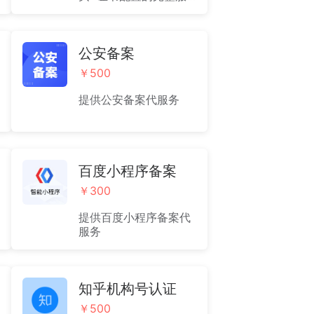
务。适用于多个单域名
+通配符的混合型保护
方式，域名保护更加全
面。（2026年3月15日
公安备案
起：新颁发的SSL/TLS
￥500
证书有效期缩短至200
天）
提供公安备案代服务
百度小程序备案
￥300
提供百度小程序备案代
服务
知乎机构号认证
￥500