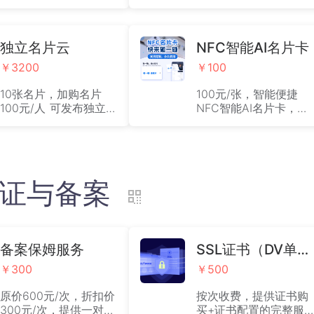
名片账号的价格标准为
告，需要支付100元/张/
100元/人/年，仅可使用
年，付费用户建议使用
电子名片相关功能。
独立发布的小程序，不
独立名片云
会含有任何推广广告。
NFC智能AI名片卡
￥3200
￥100
10张名片，加购名片
100元/张，智能便捷
100元/人 可发布独立名
NFC智能AI名片卡，拍
片小程序，无平台广告
下后，联系官方客服，
（含门户站点云系统1
提供地址，实物邮件。
年）
)认证与备案
备案保姆服务
SSL证书（DV单域名证书安装）
￥300
￥500
原价600元/次，折扣价
按次收费，提供证书购
300元/次，提供一对一
买+证书配置的完整服