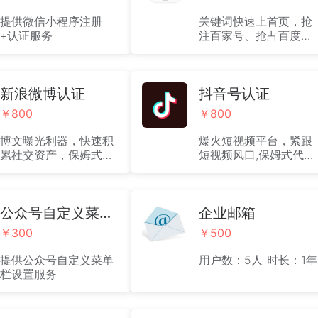
提供微信小程序注册
关键词快速上首页，抢
+认证服务
注百家号、抢占百度
APP流量入口，百度官
方有保障!
新浪微博认证
抖音号认证
￥800
￥800
博文曝光利器，快速积
爆火短视频平台，紧跟
累社交资产，保姆式代
短视频风口,保姆式代认
认证服务，下单后有专
证服务，下单后有专属
属客服一对一对接。解
客服一对一对接。解决
决企业自身不熟悉流
企业自身不熟悉流程，
程，费时费力问题。
公众号自定义菜单栏设置
费时费力问题。
企业邮箱
￥300
￥500
提供公众号自定义菜单
用户数：5人 时长：1年
栏设置服务