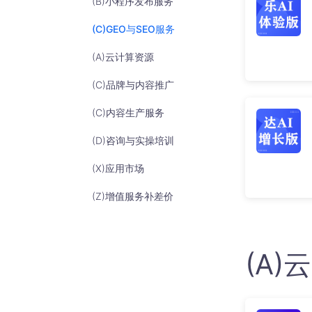
(B)小程序发布服务
获取所有媒体号内容一键分发全
网
(C)GEO与SEO服务
(A)云计算资源
(C)品牌与内容推广
(C)内容生产服务
(D)咨询与实操培训
(X)应用市场
(Z)增值服务补差价
(A