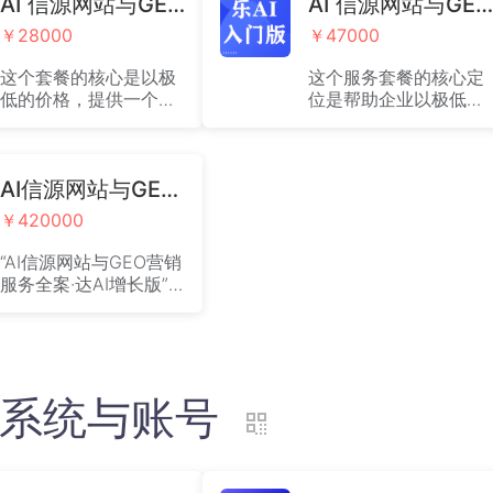
AI 信源网站与GEO营销服务全案·乐AI体验版
AI 信源网站与GEO营销服务全案·乐AI入门版
￥28000
￥47000
这个套餐的核心是以极
这个服务套餐的核心定
低的价格，提供一个轻
位是帮助企业以极低的
量级、带有效果承诺的
成本，快速拥有一个基
数字化营销入门方案。
础的数字化营销工具。
AI信源网站与GEO营销服务全案·达AI增长版
￥420000
“AI信源网站与GEO营销
服务全案·达AI增长版”
的产品，是一个高投
入、重服务的综合性数
字营销解决方案，其核
心价值与风险都相当清
晰。
)云系统与账号