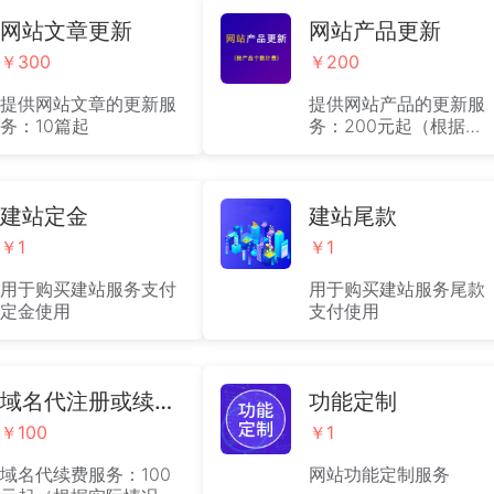
官网、小程序；并提供
售商城功能的PC官网、
一次性内容制作上传服
网站文章更新
移动官网、小程序；并
网站产品更新
务。（此价格不含系统
提供一次性内容制作上
￥300
￥200
费用）
传服务。（此价格不含
系统费用）
提供网站文章的更新服
提供网站产品的更新服
务：10篇起
务：200元起（根据实
际情况收取费用）
建站定金
建站尾款
￥1
￥1
用于购买建站服务支付
用于购买建站服务尾款
定金使用
支付使用
域名代注册或续费服务
功能定制
￥100
￥1
域名代续费服务：100
网站功能定制服务