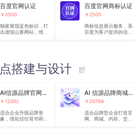
百度官网认证
百度官网商标认证
￥3500
￥2500
独家展现蓝色标识，打
商标信息展示服务，系
击虚假山寨网站，维护
百度为客户提供的信息
网民与客户权益（仅支
展示模块与网络空间的
持公司全称的认证，如
技术服务，供客户进行
需品牌词官网认证费用
自拟信息的展示：2500
请咨询客服）,按年收取
元/年
费用：3500元/年
)站点搭建与设计
AI信源品牌官网设计版(B1)
AI 信源品牌商城旗舰版(B2)
￥13392
￥20798
适合企业升级品牌形
适合品牌型企业打造官
象，强化信任背书和高
网、商城、内容、交易
质量线索转化，为商家
一体化经营阵地，为商
提供搭建PC官网、移动
家提供搭建含有在线零